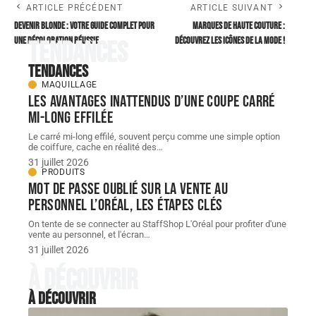
ARTICLE PRÉCÉDENT
ARTICLE SUIVANT
Devenir blonde : votre guide complet pour
Marques de haute couture :
une décoloration réussie
découvrez les icônes de la mode !
Tendances
Tendances
MAQUILLAGE
Les avantages inattendus d’une coupe carré
mi-long effilée
Le carré mi-long effilé, souvent perçu comme une simple option
de coiffure, cache en réalité des
…
31 juillet 2026
PRODUITS
Mot de passe oublié sur la vente au
personnel L’Oréal, les étapes clés
On tente de se connecter au StaffShop L'Oréal pour profiter d'une
vente au personnel, et l'écran
…
31 juillet 2026
À découvrir
À découvrir