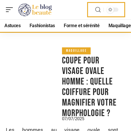
Astuces
Fashionistas
Forme et sérénité
Maquillage
MAQUILLAGE
Coupe pour
visage ovale
homme : quelle
coiffure pour
magnifier votre
morphologie ?
07/07/2025
Les hommes au visage ovale sont