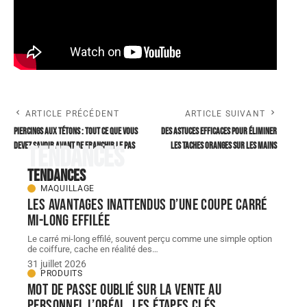
ARTICLE PRÉCÉDENT
ARTICLE SUIVANT
Piercings aux tétons : tout ce que vous
Des astuces efficaces pour éliminer
devez savoir avant de franchir le pas
les taches oranges sur les mains
Tendances
Tendances
MAQUILLAGE
Les avantages inattendus d’une coupe carré
mi-long effilée
Le carré mi-long effilé, souvent perçu comme une simple option
de coiffure, cache en réalité des
…
31 juillet 2026
PRODUITS
Mot de passe oublié sur la vente au
personnel L’Oréal, les étapes clés