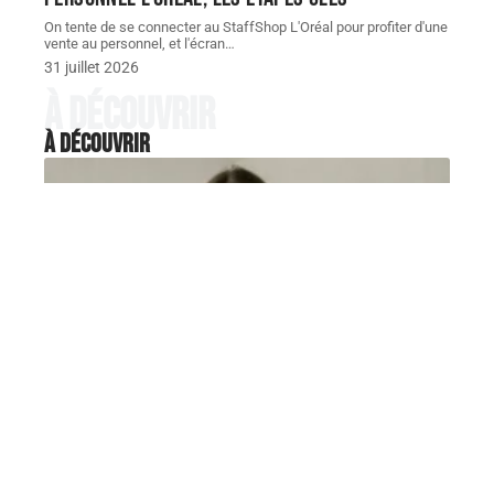
On tente de se connecter au StaffShop L'Oréal pour profiter d'une
vente au personnel, et l'écran
…
31 juillet 2026
À découvrir
À découvrir
MAQUILLAGE
Comment adapter un carré
plongeant court destructuré à
un visage rond ?
On reçoit régulièrement en salon des clientes au
visage rond qui veulent
…