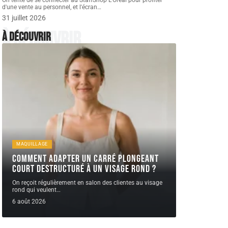
On tente de se connecter au StaffShop L'Oréal pour profiter
d'une vente au personnel, et l'écran
…
31 juillet 2026
À découvrir
À découvrir
MAQUILLAGE
Comment adapter un carré plongeant
court destructuré à un visage rond ?
On reçoit régulièrement en salon des clientes au visage
rond qui veulent
…
6 août 2026